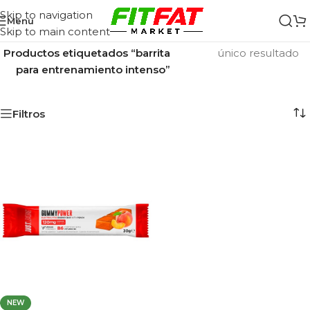
Skip to navigation
Menu
Skip to main content
Inicio
/
Mostrando el
Productos etiquetados “barrita
único resultado
para entrenamiento intenso”
Filtros
NEW