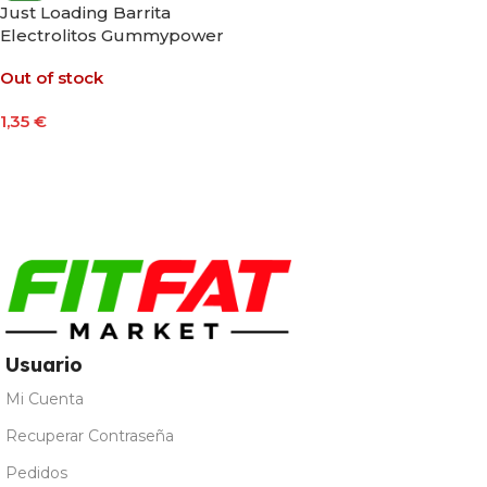
Just Loading Barrita
Electrolitos Gummypower
30g Sabor Melocotón
Out of stock
1,35
€
Leer Más
Usuario
Mi Cuenta
Recuperar Contraseña
Pedidos