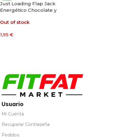
Just Loading Flap Jack
Energético Chocolate y
Café Con Lengua De
Out of stock
Caramelo 70gr
1,95
€
Leer Más
Usuario
Mi Cuenta
Recuperar Contraseña
Pedidos