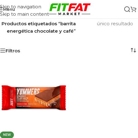
Skip to navigation
Menu
Skip to main content
Inicio
/
Mostrando el
Productos etiquetados “barrita
único resultado
energética chocolate y café”
Filtros
NEW