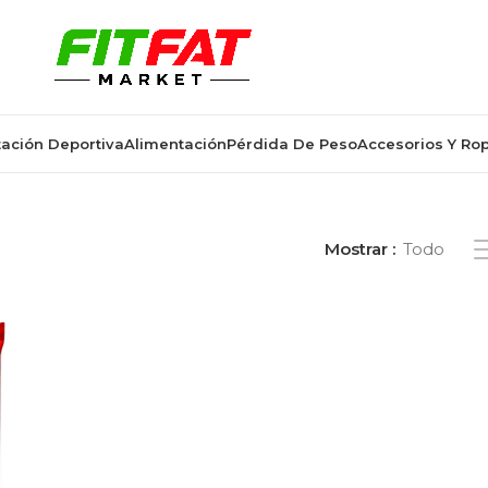
ación Deportiva
Alimentación
Pérdida De Peso
Accesorios Y Ro
dos “barrita energética 25 g”
Mostrar
Todo