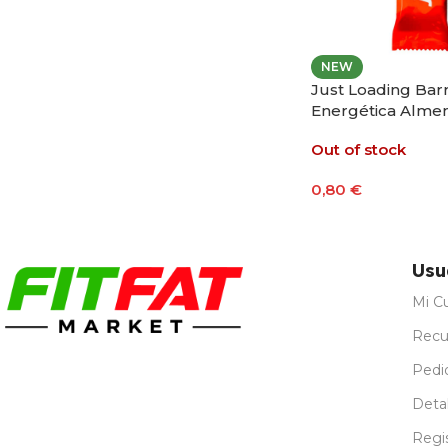
NEW
Just Loading Barr
Energética Almen
Plátano 25g
Out of stock
0,80
€
Leer Más
Usu
Mi C
Recu
Pedi
Detal
Regi