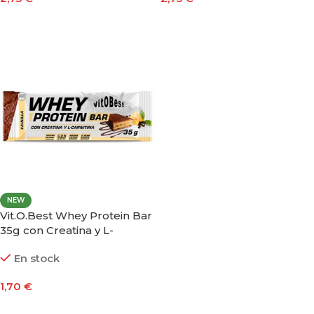
Leer Más
Leer Más
NEW
Vit.O.Best Whey Protein Bar
35g con Creatina y L-
Carnitina
En stock
1,70
€
Seleccionar Opciones