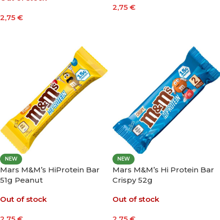
2,75
€
2,75
€
Leer Más
Leer Más
NEW
NEW
Mars M&M’s HiProtein Bar
Mars M&M’s Hi Protein Bar
51g Peanut
Crispy 52g
Out of stock
Out of stock
2,75
€
2,75
€