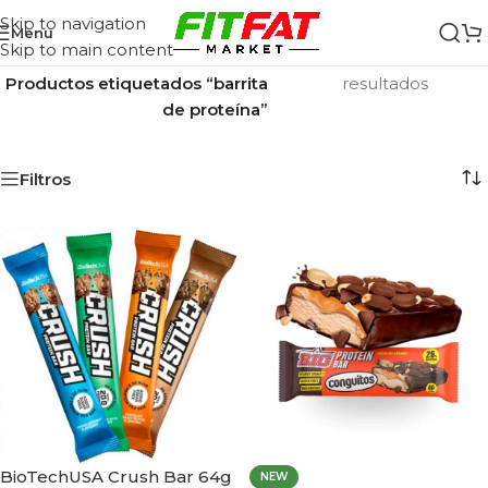
Skip to navigation
Menu
Skip to main content
Inicio
/
Mostrando los 9
Productos etiquetados “barrita
resultados
de proteína”
Filtros
BioTechUSA Crush Bar 64g
NEW