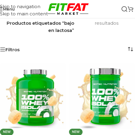
Skip to navigation
Menu
Skip to main content
Inicio
/
Mostrando los 2
Productos etiquetados “bajo
resultados
en lactosa”
Filtros
NEW
NEW