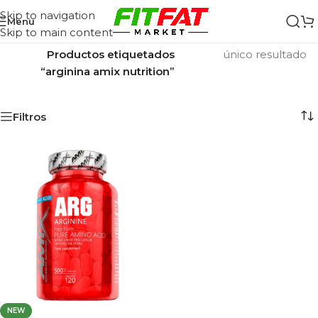
Skip to navigation
Menu
Skip to main content
Inicio
/
Mostrando el
Productos etiquetados
único resultado
“arginina amix nutrition”
Filtros
NEW