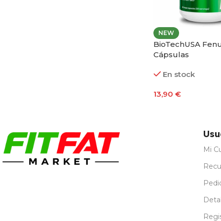
NEW
BioTechUSA Fen
Cápsulas
En stock
13,90
€
Añadir Al Carrito
Usu
Mi C
Recu
Pedi
Detal
Regi