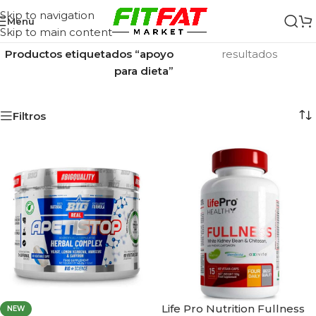
Skip to navigation
Menu
Skip to main content
Inicio
/
Mostrando los 2
Productos etiquetados “apoyo
resultados
para dieta”
Filtros
Life Pro Nutrition Fullness
NEW