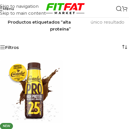
Skip to navigation
Menu
Skip to main content
Inicio
/
Mostrando el
Productos etiquetados “alta
único resultado
proteína”
Filtros
NEW