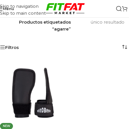
Skip to navigation
Menu
Skip to main content
Inicio
/
Mostrando el
Productos etiquetados
único resultado
“agarre”
Filtros
NEW