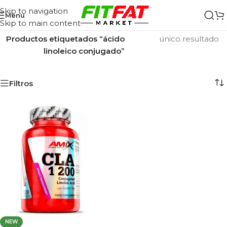
Skip to navigation
Menu
Skip to main content
Inicio
/
Mostrando el
Productos etiquetados “ácido
único resultado
linoleico conjugado”
Filtros
NEW