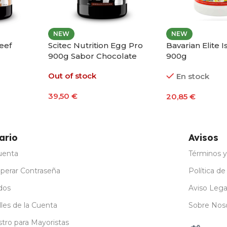
NEW
NEW
eef
Scitec Nutrition Egg Pro
Bavarian Elite I
900g Sabor Chocolate
900g
Out of stock
En stock
39,50
€
20,85
€
ones
Leer Más
Seleccionar O
ario
Avisos
uenta
Términos y
perar Contraseña
Política de
dos
Aviso Lega
les de la Cuenta
Sobre Nos
stro para Mayoristas