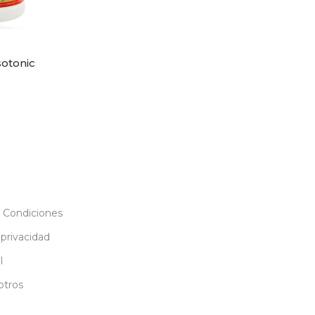
sotonic
pciones
 Condiciones
 privacidad
l
otros