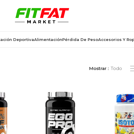
ación Deportiva
Alimentación
Pérdida De Peso
Accesorios Y Ro
oductos etiquetados “900 g”
Mostrar
Todo