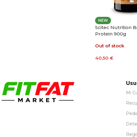
NEW
Scitec Nutrition B
Protein 900g
Out of stock
40,50
€
Seleccionar Opci
Usu
Mi C
Recu
Pedi
Detal
Regi