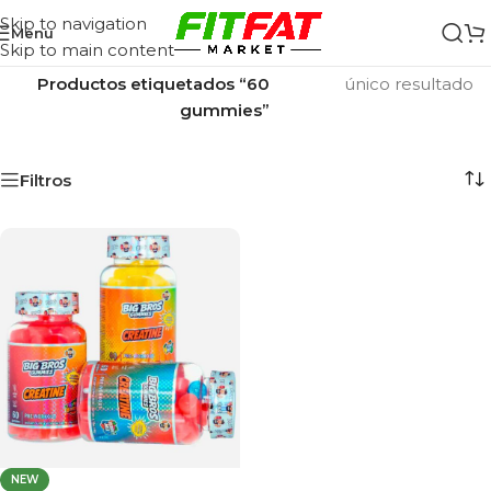
Skip to navigation
Menu
Skip to main content
Inicio
/
Mostrando el
Productos etiquetados “60
único resultado
gummies”
Filtros
NEW