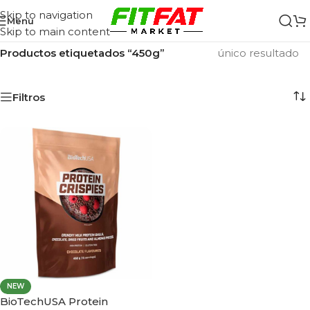
Skip to navigation
Menu
Skip to main content
Inicio
/
Mostrando el
Productos etiquetados “450g”
único resultado
Filtros
NEW
BioTechUSA Protein