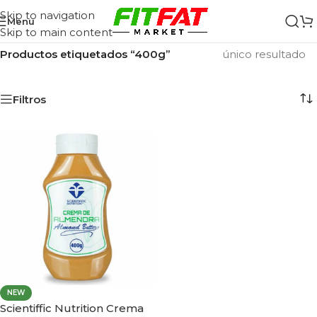
Skip to navigation
Menu
Skip to main content
Inicio
/
Mostrando el
Productos etiquetados “400g”
único resultado
Filtros
NEW
Scientiffic Nutrition Crema