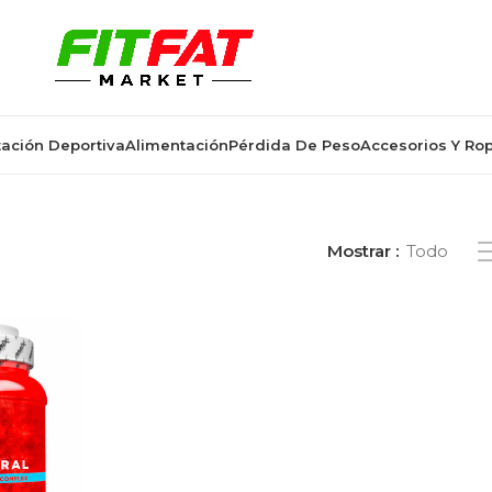
ación Deportiva
Alimentación
Pérdida De Peso
Accesorios Y Ro
ctos etiquetados “30 packs”
Mostrar
Todo