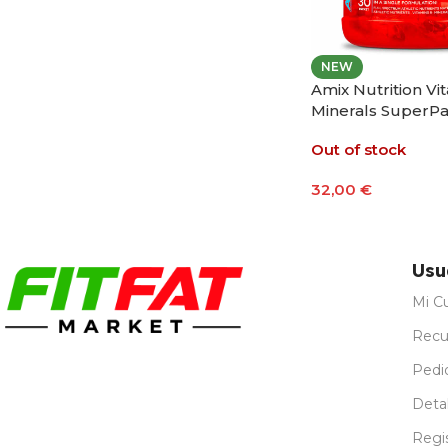
NEW
Amix Nutrition Vi
Minerals SuperPa
Packs
Out of stock
32,00
€
Leer Más
Usu
Mi C
Recu
Pedi
Detal
Regi