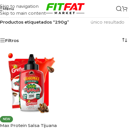
Skip to navigation
Menu
Skip to main content
Inicio
/
Mostrando el
Productos etiquetados “290g”
único resultado
Filtros
NEW
Max Protein Salsa Tijuana