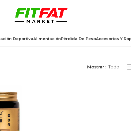
ación Deportiva
Alimentación
Pérdida De Peso
Accesorios Y Ro
s etiquetados “180 cápsulas”
Mostrar
Todo