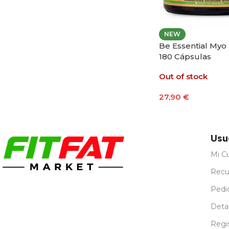
NEW
Be Essential Myo 
180 Cápsulas
Out of stock
27,90
€
Leer Más
Usu
Mi C
Recu
Pedi
Detal
Regi