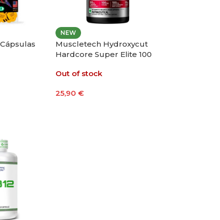
NEW
0 Cápsulas
Muscletech Hydroxycut
Hardcore Super Elite 100
Cápsulas
Out of stock
25,90
€
Leer Más