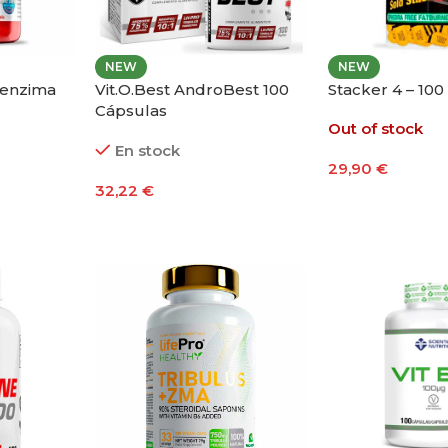
NEW
NEW
oenzima
Vit.O.Best AndroBest 100
Stacker 4 – 10
Cápsulas
Out of stock
En stock
29,90
€
32,22
€
Leer Más
Añadir Al Carrito