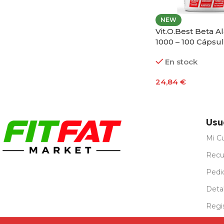
NEW
Vit.O.Best Beta A
1000 – 100 Cápsu
En stock
24,84
€
Añadir Al Carrito
Usu
Mi C
Recu
Pedi
Detal
Regi