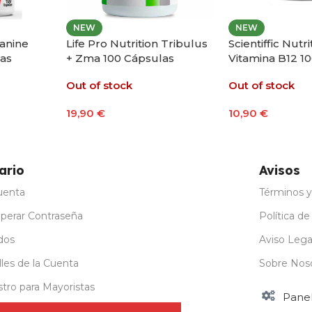
NEW
NEW
lanine
Life Pro Nutrition Tribulus
Scientiffic Nutri
las
+ Zma 100 Cápsulas
Vitamina B12 1
Out of stock
Out of stock
19,90
€
10,90
€
Leer Más
Leer Más
ario
Avisos
uenta
Términos y
perar Contraseña
Política de
dos
Aviso Lega
les de la Cuenta
Sobre Nos
stro para Mayoristas
Pane