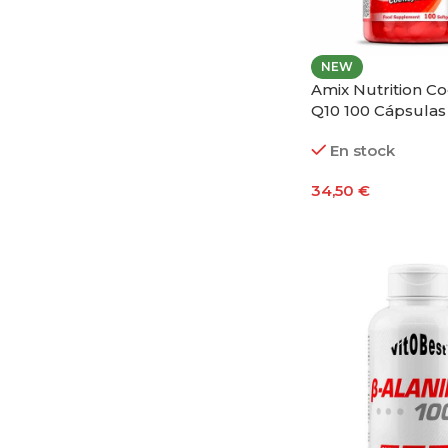
NEW
Amix Nutrition C
Q10 100 Cápsulas
En stock
34,50
€
Añadir Al Carrito