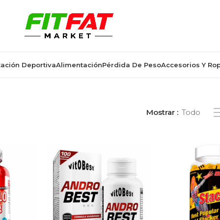
ación Deportiva
Alimentación
Pérdida De Peso
Accesorios Y Ro
 etiquetados “100 cápsulas”
Mostrar
Todo