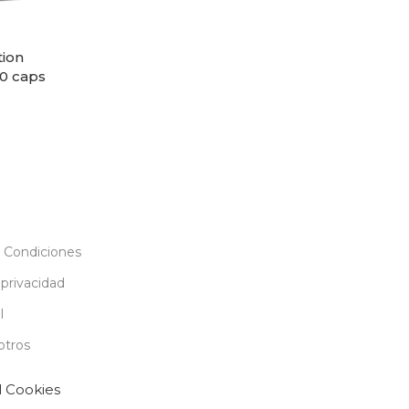
tion
00 caps
 Condiciones
 privacidad
l
otros
l Cookies